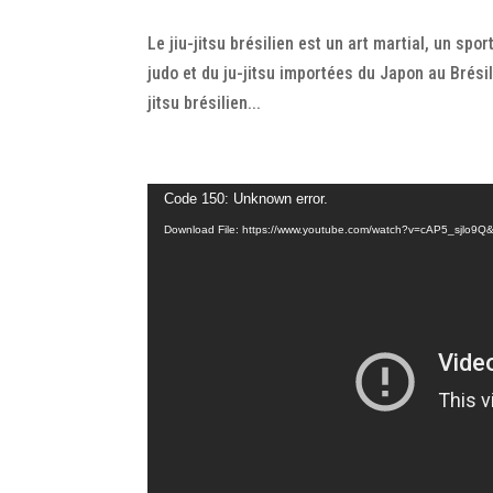
Le jiu-jitsu brésilien est un art martial, un s
judo et du ju-jitsu importées du Japon au Brési
jitsu brésilien...
Video
Code 150: Unknown error.
Player
Download File: https://www.youtube.com/watch?v=cAP5_sjlo9Q